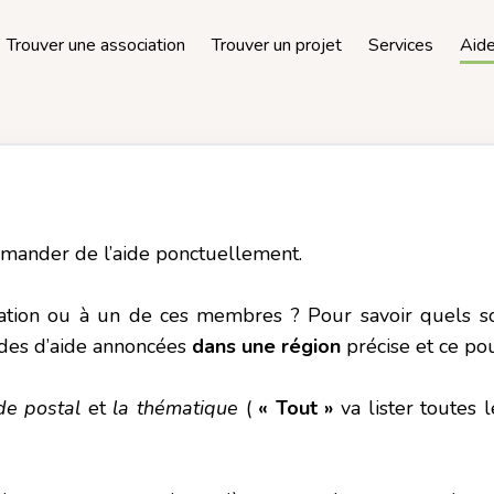
Trouver une association
Trouver un projet
Services
Aid
mander de l’aide ponctuellement.
iation ou à un de ces membres ? Pour savoir quels 
ndes d’aide annoncées
dans une région
précise et ce po
de postal
et
la thématique
(
« Tout »
va lister toutes 